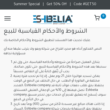
Summer Special
|
Get 50% Off
|
Code #GET50
0
الشروط والأحكام القياسية للبيع
عليك تحديث هذا المستند لتطبيق الشروط والأحكام الخاصة بك.
النص المذكور أدناه هو مجرد اقتراح من شركة ويفو ولا يترتب عليها منه أي
مسؤولية تجاهه
يتنازل العميل صراحةً عن شروطه وأحكامه القياسية، حتى وإن تم
سحبها بعد هذه الشروط والأحكام القياسية للبيع. حتى تكون صالحة،
يجب أن يُتّفق كتابةً على أي انتقاص مسبقاً.
يمكن تسديد فواتيرنا خلال 21 يوم عمل، إلا إذا تم تحديد فترة زمنية
مختلفة في الفاتورة أو الطلب. في حال التخلف عن الدفع في الوقت
المحدد، Eshbelia company يحتفظ بحق طلب دفعات فوائد ثابتة قد
تصل قيمتها إلى 10% من الإجمالي المتبقي المستحَق. Eshbelia
company سوف يُسمح له بتعليق تقديم أي خدمات دون تحذير مسبق
في حال التأخر في الدفع.
إذا كانت هناك مبالغ غير مسددة لأكثر من ستين (60) يوماً بعد تاريخ
السداد، Eshbelia company يحتفظ بحق الاستعانة بخدمات شركة