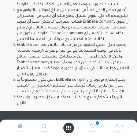
لاسترداد الديون. سوف يتكفل العميل بكافة التكاليف القانونية.
تُطبِّق بعض الدول حجباً في المصدر على مبلغ الفواتير، بالتوافق مع
تشريعهم الداخلي. يقوم العميل بدفع مبلغ أي حجب في المصدر إلى
هيئات الضرائب. لا يمكن تحت أي ظرف Eshbelia company أن يكون
معنياً في النفقات المتعلقة بتشريع دولة معينة. وبالتالي، فإن مبلغ
الفاتورة سيكون من Eshbelia company بكاملها، ولا تتضمن أي
تكاليف متعلقة بتشريع الدولة التي يقيم فيها العميل.
Eshbelia company يتعهد ببذل أقصى الجهود لتوفير خدمات عالية
الأداء في الوقت المحدد بما يتوافق مع الإطارات الزمنية المحددة.
ولكن، لا يمكن اعتبار أي من متطلباتها كمتطلب لتحقيق النتائج.
Eshbelia company لا يمكن تحت أي ظرف من الظروف أن يطلبه
العميل كطرف ثالث في سياق أي دعوى مرفوعة ضد العميل للأضرار
من قِبَل زبون نهائي.
حتى يكون مسموحاً به، Eshbelia company يجب إخطاره بوجود أي
دعوى عن طريق رسالة مُرسلة عبر التسليم المُسجَّل إلى المكتب
المسجَّل خلال 8 أيام من تاريخ تسليم البضاعة أو أحكام الخدمات.
ستُحكَمُ جميع علاقاتنا التعاقدية بشكل حصري بواسطة Egypt
قانون.
0
Home
Search
Wishlist
Account